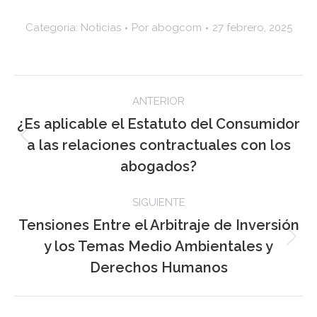
Categoría:
Noticias
Por
abogcom
27 febrero, 2025
Navegación
ANTERIOR
entre
¿Es aplicable el Estatuto del Consumidor
a las relaciones contractuales con los
Publicación
publicaciones
anterior:
abogados?
SIGUIENTE
Tensiones Entre el Arbitraje de Inversión
y los Temas Medio Ambientales y
Publicación
siguiente:
Derechos Humanos