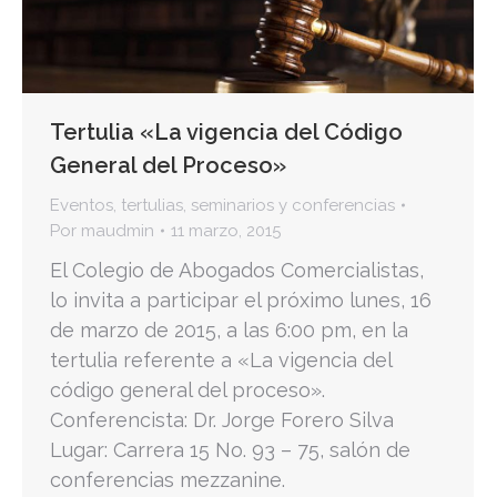
Tertulia «La vigencia del Código
General del Proceso»
Eventos
,
tertulias, seminarios y conferencias
Por
maudmin
11 marzo, 2015
El Colegio de Abogados Comercialistas,
lo invita a participar el próximo lunes, 16
de marzo de 2015, a las 6:00 pm, en la
tertulia referente a «La vigencia del
código general del proceso».
Conferencista: Dr. Jorge Forero Silva
Lugar: Carrera 15 No. 93 – 75, salón de
conferencias mezzanine.