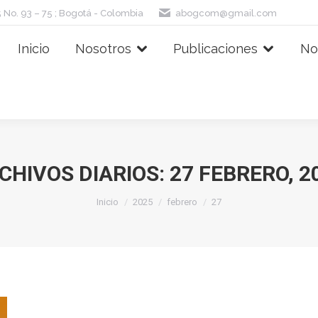
 No. 93 – 75 ; Bogotá - Colombia
abogcom@gmail.com
Inicio
Nosotros
Publicaciones
No
CHIVOS DIARIOS:
27 FEBRERO, 2
Estás aquí:
Inicio
2025
febrero
27