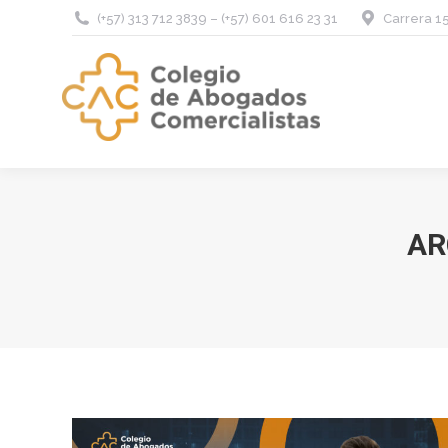
(+57) 313 712 3839 – (+57) 601 616 23 31
Carrera 15
AR