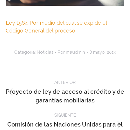
Ley 1564 Por medio del cual se expide el
Código General del proceso
Categoría:
Noticias
Por
maudmin
8 mayo, 2013
Navegación
ANTERIOR
entre
Proyecto de ley de acceso al crédito y de
Publicación
garantías mobiliarias
publicaciones
anterior:
SIGUIENTE
Comisión de las Naciones Unidas para el
Publicación