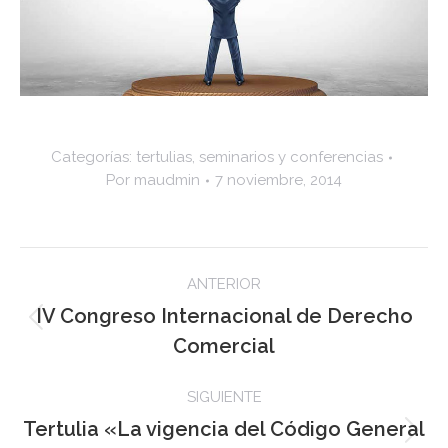
Categorías:
tertulias, seminarios y conferencias
Por
maudmin
7 noviembre, 2014
Navegación
ANTERIOR
entre
IV Congreso Internacional de Derecho
Publicación
Comercial
publicaciones
anterior:
SIGUIENTE
Tertulia «La vigencia del Código General
Publicación