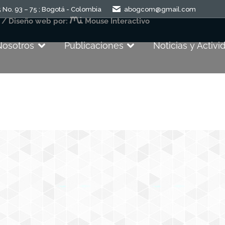
 No. 93 – 75 ; Bogotá - Colombia
abogcom@gmail.com
 / Diseño web por:
Mouse Interactivo
Nosotros
Publicaciones
Noticias y Activi